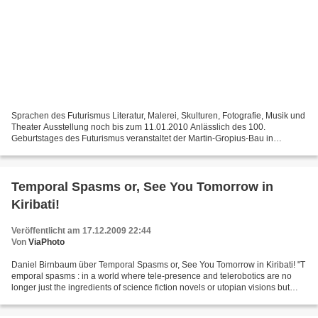
Sprachen des Futurismus Literatur, Malerei, Skulturen, Fotografie, Musik und
Theater Ausstellung noch bis zum 11.01.2010 Anlässlich des 100.
Geburtstages des Futurismus veranstaltet der Martin-Gropius-Bau in
Zusammenarbeit mit dem Italienischen Kulturinstitut...
Temporal Spasms or, See You Tomorrow in
Kiribati!
Veröffentlicht am 17.12.2009 22:44
Von
ViaPhoto
Daniel Birnbaum über Temporal Spasms or, See You Tomorrow in Kiribati! "T
emporal spasms : in a world where tele-presence and telerobotics are no
longer just the ingredients of science fiction novels or utopian visions but
features taken for granted in...