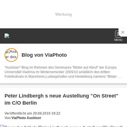
Werbung
MENU
Blog von ViaPhoto
"Auslöser"-Blog im Rahmen des Seminares "Bilder auf Abruf" der Europa
Universität Viadrina im Wintersemester 2009/10 anläßlich des dritten
Fotofestivals in Mannheim,Ludwigshafen und Heidelberg namens "Bilder auf
Abruf-Images recalled".
Peter Lindbergh s neue Austellung "On Street"
im C/O Berlin
Veröffentlicht am 29.09.2010 19:22
Von
ViaPhoto Auslöser