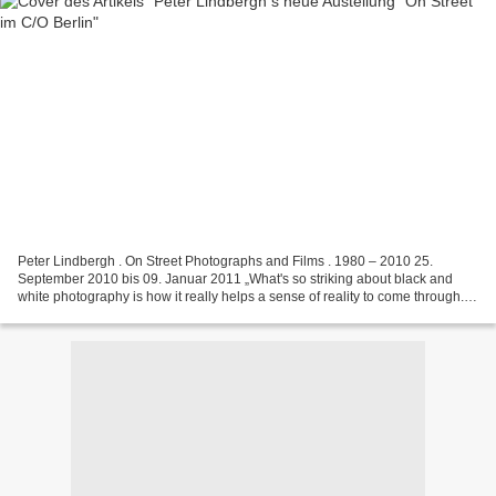
Peter Lindbergh . On Street Photographs and Films . 1980 – 2010 25.
September 2010 bis 09. Januar 2011 „What's so striking about black and
white photography is how it really helps a sense of reality to come through.“
– Peter Lindbergh Kraftvoll und fragil,...