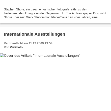
Stephen Shore, ein us-amerikanischer Fotografe, zählt zu den
bedeutendsten Fotografen der Gegenwart. Im The Art Newspaper TV spricht
Shore über sein Werk "Uncommon Places" aus den 70er Jahren, eine
ikonographische Bilderreihe, die auf auf einer Reise...
Internationale Ausstellungen
Veröffentlicht am 11.12.2009 13:58
Von
ViaPhoto