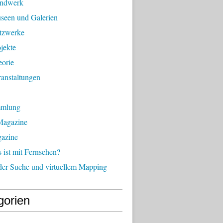
andwerk
seen und Galerien
tzwerke
jekte
eorie
anstaltungen
mmlung
Magazine
gazine
ist mit Fernsehen?
der-Suche und virtuellem Mapping
gorien