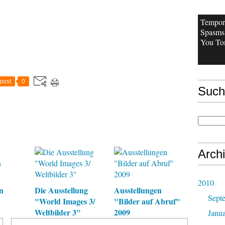
Tempor
Spasms 
You Tom
post
0
Such
Arch
2010
n
Die Ausstellung
Ausstellungen
Sept
"World Images 3/
"Bilder auf Abruf"
Weltbilder 3"
2009
Janu