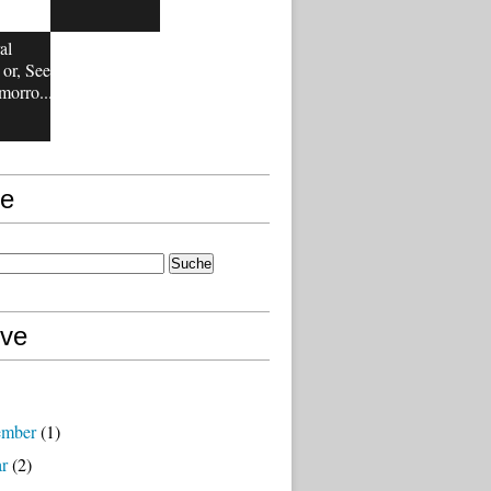
al
or, See
orro...
e
ive
ember
(1)
ar
(2)