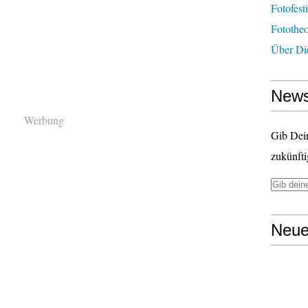
Fotofest
Fototheo
Über Di
News
Werbung
Gib Dei
zukünfti
Neue