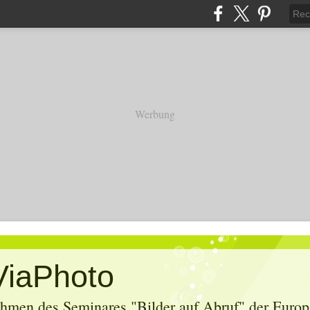
Werbung
ViaPhoto
hmen des Seminares "Bilder auf Abruf" der Europa