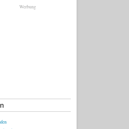
Werbung
en
afen