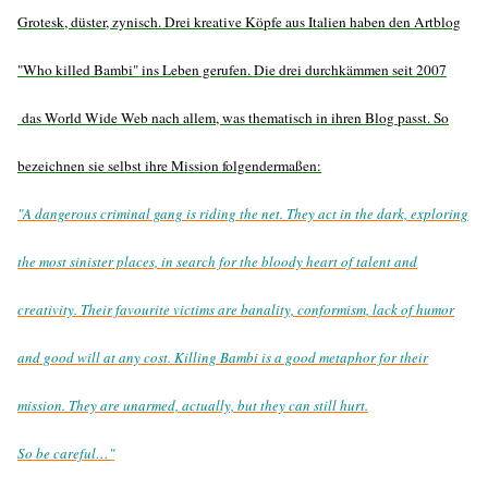
Grotesk, düster, zynisch. Drei kreative Köpfe aus Italien haben den Artblog
"Who killed Bambi" ins Leben gerufen. Die drei durchkämmen seit 2007
das World Wide Web nach allem, was thematisch in ihren Blog passt. So
bezeichnen sie selbst ihre Mission folgendermaßen:
"A dangerous criminal gang is riding the net. They act in the dark, exploring
the most sinister places, in search for the bloody heart of talent and
creativity. Their favourite victims are banality, conformism, lack of humor
and good will at any cost. Killing Bambi is a good metaphor for their
mission. They are unarmed, actually, but they can still hurt.
So be careful…"