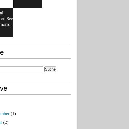
al
or, See
orro...
e
ive
ember
(1)
ar
(2)