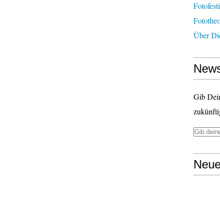
Fotofest
Fototheo
Über Di
News
Gib Dei
zukünfti
Neue