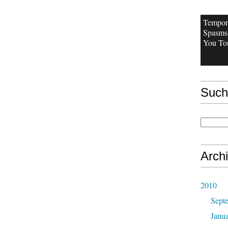
Tempor
Spasms 
You Tom
Such
Arch
2010
Sept
Janu