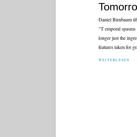
Tomorrow
Daniel Birnbaum üb
"T emporal spasms :
longer just the ingre
features taken for gr
WEITERLESEN