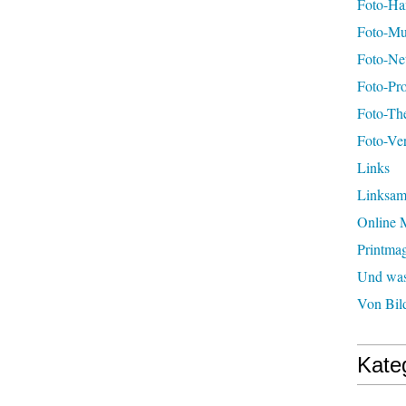
Foto-H
Foto-Mu
Foto-Ne
Foto-Pro
Foto-Th
Foto-Ver
Links
Linksa
Online 
Printma
Und was 
Von Bil
Kate