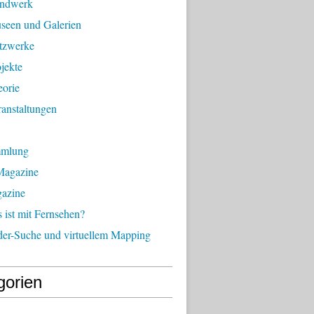
andwerk
seen und Galerien
tzwerke
jekte
eorie
anstaltungen
mmlung
Magazine
gazine
ist mit Fernsehen?
der-Suche und virtuellem Mapping
gorien