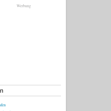
Werbung
en
afen