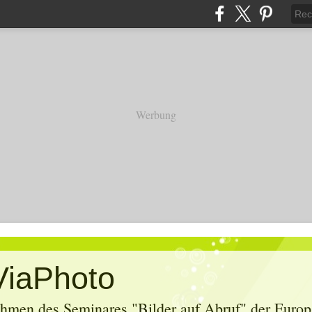
Werbung
ViaPhoto
hmen des Seminares "Bilder auf Abruf" der Europa