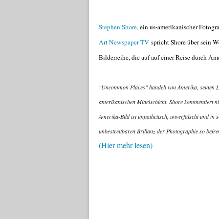
Stephen Shore
, ein us-amerikanischer Fotogr
Art Newspaper TV
spricht Shore über sein 
Bilderreihe, die auf auf einer Reise durch Am
"Uncommon Places" handelt von Amerika, seinen L
amerikanischen Mittelschicht. Shore kommentiert ni
Amerika-Bild ist unpathetisch, unverfälscht und in
unbestreitbaren Brillanz der Photographie so befre
(Hier mehr lesen)