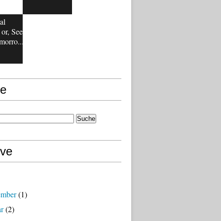
al
or, See
orro...
e
ive
ember
(1)
ar
(2)