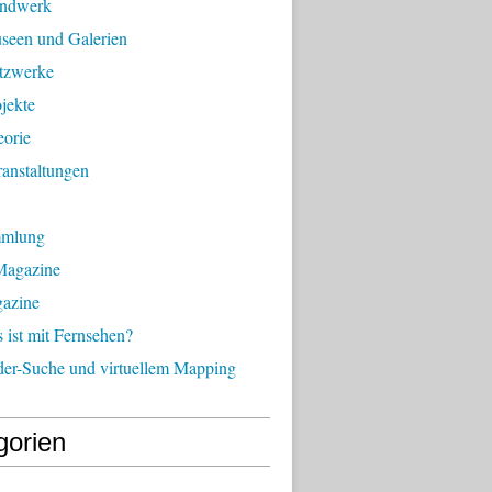
andwerk
seen und Galerien
tzwerke
jekte
eorie
anstaltungen
mmlung
Magazine
gazine
ist mit Fernsehen?
der-Suche und virtuellem Mapping
gorien