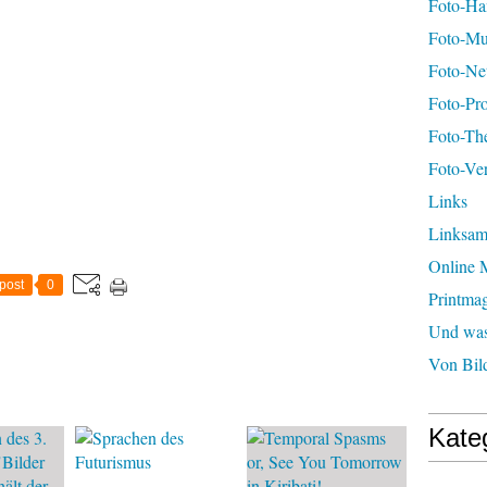
Foto-H
Foto-Mu
Foto-Ne
Foto-Pro
Foto-Th
Foto-Ver
Links
Linksa
Online 
post
0
Printma
Und was 
Von Bil
Kate