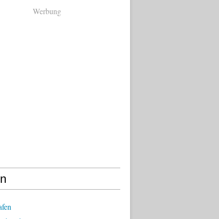
Werbung
en
afen