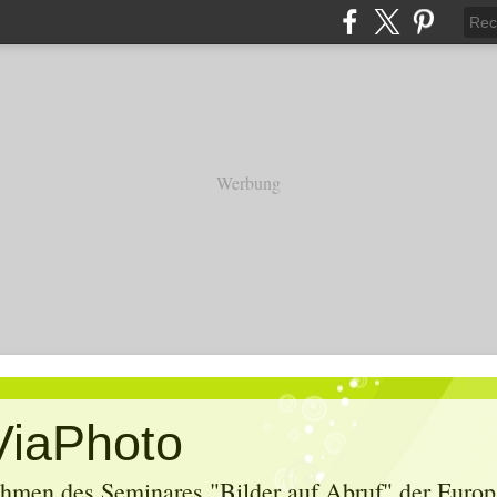
Werbung
ViaPhoto
hmen des Seminares "Bilder auf Abruf" der Europa