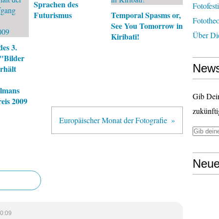
Sprachen des
Fotofest
Futurismus
Temporal Spasms or,
Fototheo
See You Tomorrow in
Über Di
Kiribati!
es 3.
 "Bilder
News
rhält
llmans
Gib Dei
eis 2009
zukünfti
Europäischer Monat der Fotografie
Neue
0:09