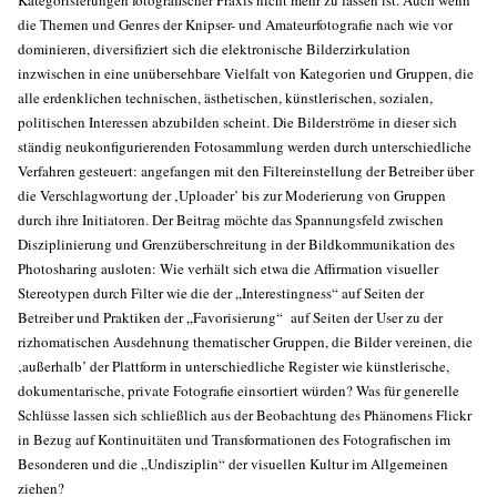
Kategorisierungen fotografischer Praxis nicht mehr zu fassen ist. Auch wenn
die Themen und Genres der Knipser- und Amateurfotografie nach wie vor
dominieren, diversifiziert sich die elektronische Bilderzirkulation
inzwischen in eine unübersehbare Vielfalt von Kategorien und Gruppen, die
alle erdenklichen technischen, ästhetischen, künstlerischen, sozialen,
politischen Interessen abzubilden scheint. Die Bilderströme in dieser sich
ständig neukonfigurierenden Fotosammlung werden durch unterschiedliche
Verfahren gesteuert: angefangen mit den Filtereinstellung der Betreiber über
die Verschlagwortung der ‚Uploader’ bis zur Moderierung von Gruppen
durch ihre Initiatoren. Der Beitrag möchte das Spannungsfeld zwischen
Disziplinierung und Grenzüberschreitung in der Bildkommunikation des
Photosharing ausloten: Wie verhält sich etwa die Affirmation visueller
Stereotypen durch Filter wie die der „Interestingness“ auf Seiten der
Betreiber und Praktiken der „Favorisierung“ auf Seiten der User zu der
rizhomatischen Ausdehnung thematischer Gruppen, die Bilder vereinen, die
‚außerhalb’ der Plattform in unterschiedliche Register wie künstlerische,
dokumentarische, private Fotografie einsortiert würden? Was für generelle
Schlüsse lassen sich schließlich aus der Beobachtung des Phänomens Flickr
in Bezug auf Kontinuitäten und Transformationen des Fotografischen im
Besonderen und die „Undisziplin“ der visuellen Kultur im Allgemeinen
ziehen?